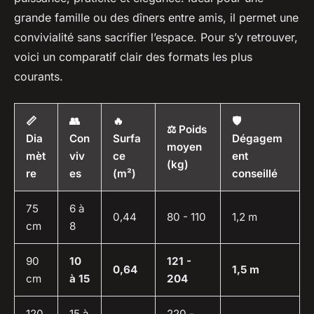
grande famille ou des dîners entre amis, il permet une
convivialité sans sacrifier l’espace. Pour s’y retrouver,
voici un comparatif clair des formats les plus
courants.
📏
👥
🔥
🛡️
⚖️ Poids
Dia
Con
Surfa
Dégagem
moyen
mèt
viv
ce
ent
(kg)
re
es
(m²)
conseillé
75
6 à
0,44
80 - 110
1,2 m
cm
8
90
10
121 -
0,64
1,5 m
cm
à 15
204
120
15 à
220 -