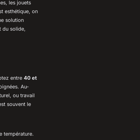
es, les jouets
t esthétique, on
ne solution
t du solide,
ptez entre
40 et
soignées. Au-
urel, ou travail
est souvent le
de température.