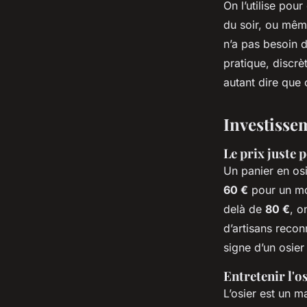
On l’utilise pou
du soir, ou mêm
n’a pas besoin d
pratique, discrèt
autant dire que
Investissem
Le prix juste 
Un panier en os
60 €
pour un mod
delà de
80 €
, o
d’artisans recon
signe d’un osier
Entretenir l'o
L’osier est un m