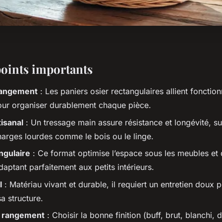
points importants
rangement
: Les paniers osier rectangulaires allient fonctionn
our organiser durablement chaque pièce.
isanal
: Un tressage main assure résistance et longévité, su
harges lourdes comme le bois ou le linge.
ngulaire
: Ce format optimise l’espace sous les meubles et 
daptant parfaitement aux petits intérieurs.
l
: Matériau vivant et durable, il requiert un entretien doux 
sa structure.
e rangement
: Choisir la bonne finition (buff, brut, blanchi, 