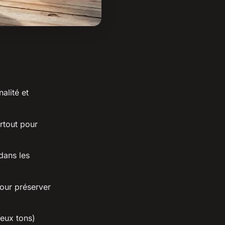
alité et
rtout pour
dans les
pour préserver
deux tons)