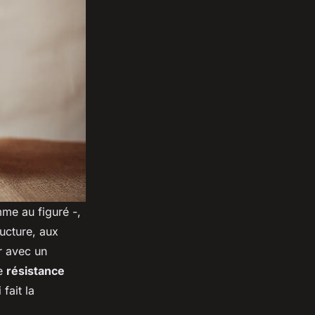
mme au figuré -,
ructure, aux
ir avec un
ne
résistance
fait la