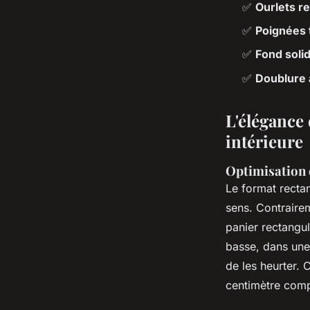
✅
Ourlets r
✅
Poignées 
✅
Fond soli
✅
Doublure 
L'élégance
intérieure
Optimisation 
Le format recta
sens. Contrairem
panier rectangul
basse, dans une 
de les heurter. 
centimètre comp