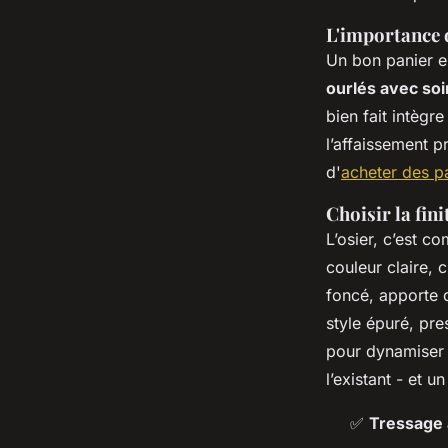
L'importance 
Un bon panier en
ourlés avec soi
bien fait intègr
l’affaissement p
d'
acheter des pa
Choisir la fin
L’osier, c’est c
couleur claire, 
foncé, apporte 
style épuré, pr
pour dynamiser u
l’existant - et u
✅
Tressage 