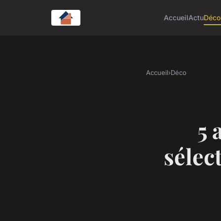
Accueil
Actu
Déc
Accueil
›
Déco
5 
sélec