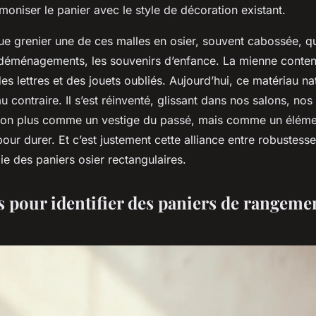
oniser le panier avec le style de décoration existant.
ue grenier une de ces malles en osier, souvent cabossée, q
s déménagements, les souvenirs d’enfance. La mienne conten
s lettres et des jouets oubliés. Aujourd’hui, ce matériau nat
au contraire. Il s’est réinventé, glissant dans nos salons, n
 non plus comme un vestige du passé, mais comme un élémen
pour durer. Et c’est justement cette alliance entre robustess
gie des paniers osier rectangulaires.
s pour identifier des paniers de rangeme