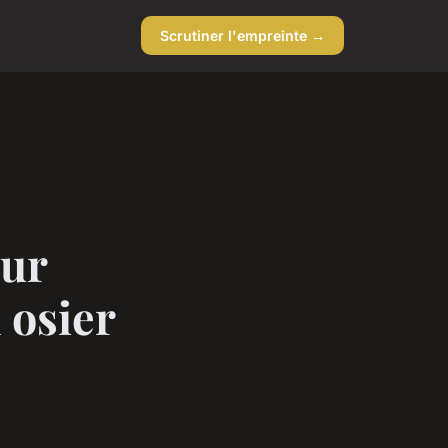
Scrutiner l'empreinte →
our
 osier