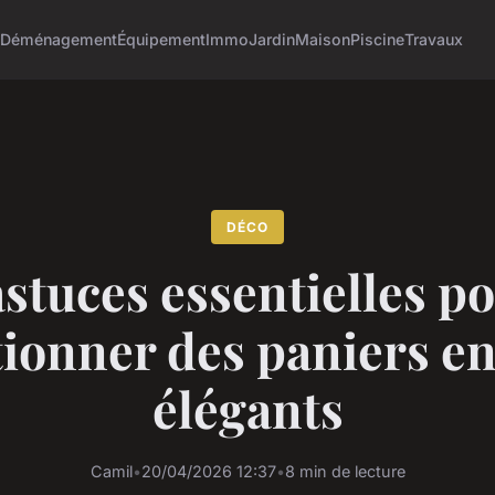
o
Déménagement
Équipement
Immo
Jardin
Maison
Piscine
Travaux
DÉCO
astuces essentielles p
tionner des paniers en
élégants
Camil
•
20/04/2026 12:37
•
8 min de lecture