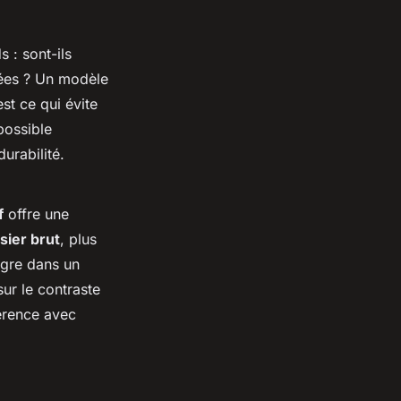
 : sont-ils
lées ? Un modèle
st ce qui évite
possible
urabilité.
f
offre une
sier brut
, plus
ègre dans un
sur le contraste
hérence avec