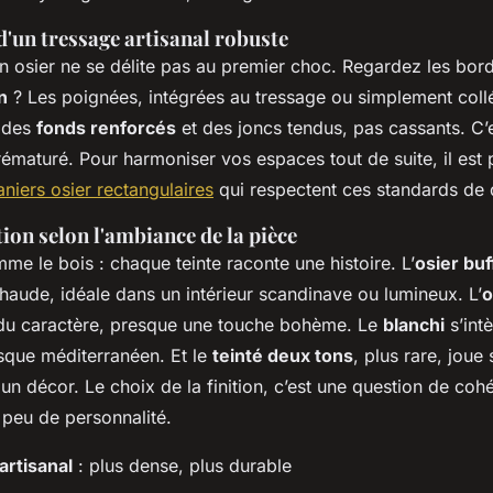
d'un tressage artisanal robuste
 osier ne se délite pas au premier choc. Regardez les bords
n
? Les poignées, intégrées au tressage ou simplement col
e des
fonds renforcés
et des joncs tendus, pas cassants. C’e
rématuré. Pour harmoniser vos espaces tout de suite, il est 
niers osier rectangulaires
qui respectent ces standards de d
ition selon l'ambiance de la pièce
omme le bois : chaque teinte raconte une histoire. L’
osier buf
chaude, idéale dans un intérieur scandinave ou lumineux. L’
o
du caractère, presque une touche bohème. Le
blanchi
s’int
esque méditerranéen. Et le
teinté deux tons
, plus rare, joue 
n décor. Le choix de la finition, c’est une question de co
n peu de personnalité.
artisanal
: plus dense, plus durable