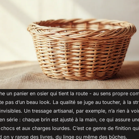
 un panier en osier qui tient la route - au sens propre co
e pas d’un beau look. La qualité se juge au toucher, à la st
invisibles. Un tressage artisanal, par exemple, n’a rien à vo
n série : chaque brin est ajusté à la main, ce qui assure u
chocs et aux charges lourdes. C’est ce genre de finition qui 
d on y range des livres, du linge ou même des bûches.