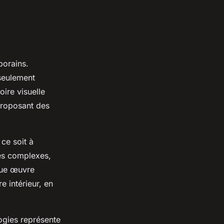
porains.
 seulement
ire visuelle
proposant des
 ce soit à
es complexes,
aque œuvre
e intérieur, en
logies représente