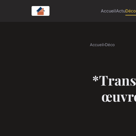
Accueil
Actu
Déc
Accueil
›
Déco
*Trans
œuvre