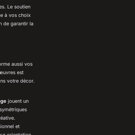
es. Le soutien
ue à vos choix
n de garantir la
forme aussi vos
œuvres est
ans votre décor.
age
jouent un
 symétriques
éative.
ionnel et
eur orientation