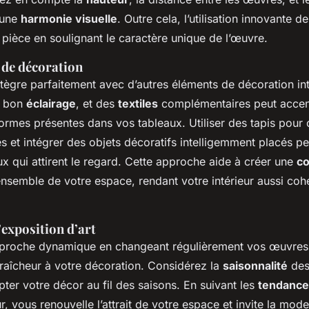
 une
harmonie visuelle
. Outre cela, l’utilisation innovante 
pièce en soulignant le caractère unique de l’œuvre.
de décoration
’intègre parfaitement avec d’autres éléments de décoration int
u bon
éclairage
, et des
textiles
complémentaires peut accen
 formes présentes dans vos tableaux. Utiliser des tapis pour
des et intégrer des objets décoratifs intelligemment placés p
x qui attirent le regard. Cette approche aide à créer une
co
ensemble de votre espace, rendant votre intérieur aussi coh
’exposition d’art
roche dynamique en changeant régulièrement vos œuvres d
fraîcheur à votre décoration. Considérez la
saisonnalité
des
ter votre décor au fil des saisons. En suivant les
tendance
ur, vous renouvelle l’attrait de votre espace et invite la mod