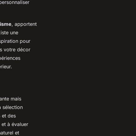
personnaliser
nisme
, apportent
xiste une
piration pour
ns votre décor
périences
rieur.
nante mais
a sélection
 et des
 et à évaluer
aturel et