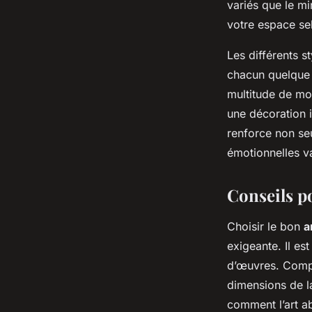
variés que le mi
votre espace se
Les différents st
chacun quelque c
multitude de mo
une décoration i
renforce non se
émotionnelles va
Conseils p
Choisir le bon
a
exigeante. Il es
d’œuvres. Compr
dimensions de la
comment l’art ab