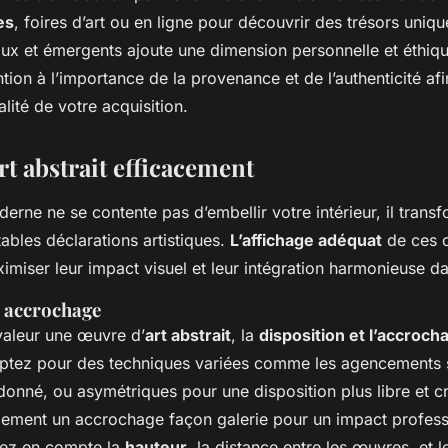
es
, foires d’art ou en ligne pour découvrir des trésors uniqu
caux et émergents ajoute une dimension personnelle et éthiq
ntion à l’importance de la provenance et de l’authenticité afi
nalité de votre acquisition.
art abstrait efficacement
oderne ne se contente pas d’embellir votre intérieur, il trans
ables déclarations artistiques.
L’affichage adéquat
de ces 
imiser leur impact visuel et leur intégration harmonieuse d
t accrochage
valeur une œuvre d’
art abstrait
, la
disposition et l’accroch
 Optez pour des techniques variées comme les agencements
donné, ou asymétriques pour une disposition plus libre et cr
ement un accrochage façon galerie pour un impact profess
nez en compte la
hauteur
, la distance entre les œuvres, et l