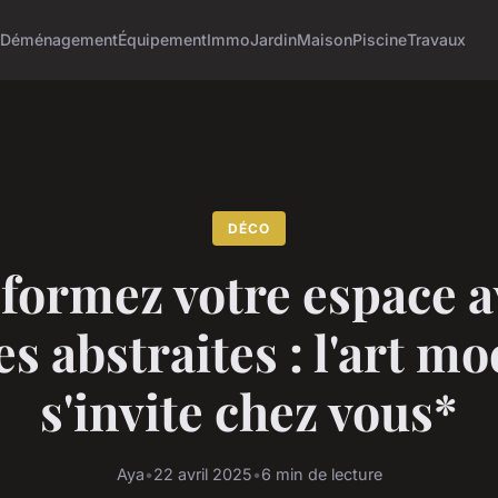
o
Déménagement
Équipement
Immo
Jardin
Maison
Piscine
Travaux
DÉCO
formez votre espace a
s abstraites : l'art m
s'invite chez vous*
Aya
•
22 avril 2025
•
6 min de lecture