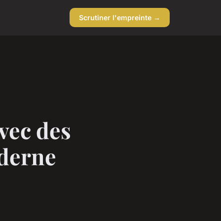
Scrutiner l'empreinte →
vec des
oderne