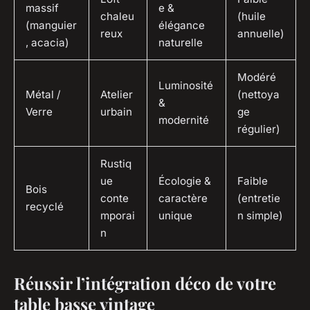
massif
e &
chaleu
(huile
(manguier
élégance
reux
annuelle)
, acacia)
naturelle
Modéré
Luminosité
Métal /
Atelier
(nettoya
&
Verre
urbain
ge
modernité
régulier)
Rustiq
ue
Écologie &
Faible
Bois
conte
caractère
(entretie
recyclé
mporai
unique
n simple)
n
Réussir l’intégration déco de votre
table basse vintage