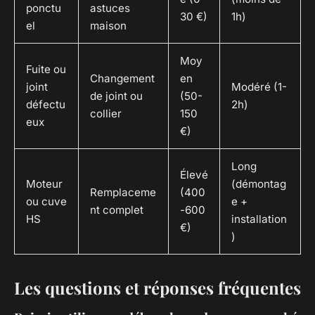
ponctu
astuces
30 €)
1h)
el
maison
Moy
Fuite ou
Changement
en
joint
Modéré (1-
de joint ou
(50-
défectu
2h)
collier
150
eux
€)
Long
Élevé
Moteur
(démontag
Remplaceme
(400
ou cuve
e +
nt complet
-600
HS
installation
€)
)
Les questions et réponses fréquentes