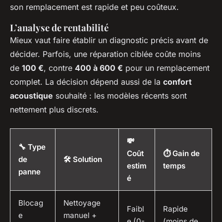
son remplacement est rapide et peu coûteux.
L’analyse de rentabilité
Mieux vaut faire établir un diagnostic précis avant de
décider. Parfois, une réparation ciblée coûte moins
de
100 €
, contre
400 à 600 €
pour un remplacement
complet. La décision dépend aussi de la
confort
acoustique
souhaité : les modèles récents sont
nettement plus discrets.
💸
🔧 Type
Coût
⏱️ Gain de
de
🛠️ Solution
estim
temps
panne
é
Blocag
Nettoyage
Faibl
Rapide
e
manuel +
e (0-
(moins de