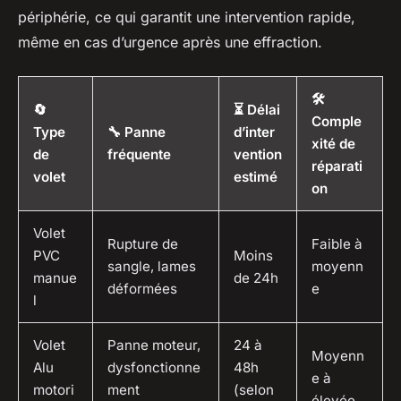
périphérie, ce qui garantit une intervention rapide,
même en cas d’urgence après une effraction.
🛠️
🔄
⏳ Délai
Comple
Type
🔧 Panne
d’inter
xité de
de
fréquente
vention
réparati
volet
estimé
on
Volet
Rupture de
Faible à
PVC
Moins
sangle, lames
moyenn
manue
de 24h
déformées
e
l
Volet
Panne moteur,
24 à
Moyenn
Alu
dysfonctionne
48h
e à
motori
ment
(selon
élevée