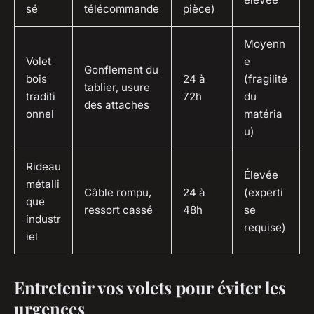
sé
télécommande
pièce)
Moyenn
Volet
e
Gonflement du
bois
24 à
(fragilité
tablier, usure
traditi
72h
du
des attaches
onnel
matéria
u)
Rideau
Élevée
métalli
Câble rompu,
24 à
(experti
que
ressort cassé
48h
se
industr
requise)
iel
Entretenir vos volets pour éviter les
urgences